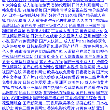
俄罗斯理论片 亚州第一夜 久久精品久久精 91黑丝美女自慰 人成视频在线
91大神合集
成人拍拍拍免费
香港伦理剧
日韩大片观看网址
日
韩免费电影
91羞羞视频
国产网站
青草全福视在线
性导航影视
AV
日本一级在线视频
国产好片浮力
91久操
国产精品成人在
观看 国产成人AV三级在线影院 国产二区 日韩AV无码网站 97电影在线免
线
精品免费看
人人看操碰
午夜伦理电影网
久久国自产拍精品
高清乱码0
国产欧美
日韩三级黄色A片
伦理电影亚洲国产
福
另类操逼网 亚洲色123 国产精品日 视频偷拍一区18 成a人电影在线观看 色
利姬黄色网址
欧美伊人影院
丁香成人五月花
黄色网网址女
久
草视频最新网址
日韩大片在线看
久久亚洲人成
亚州色图乱伦
呦呦在线 成人国产欧美在线 欧美伊人青青草原在线 肏屄不卡高清视频 欧
小说
国产va免费观看
国产人妖第二
成人影片h
91色婷婷瑟色
东京热狠狠草
日韩精品观看
91最新国产精品
一级黄色网
91色
色人妻
都市激情婷婷
91精品国产91
云涩福利在线导航
91视色
美日本α片免费 最近2019中文 久操大香 亚洲男人精品天堂 国产精品一区
午夜福利在线网站
91直播
91处女
伊人网青青草
国产又爽又黄
又无
久草福利资源网
东方成人在线
国产一级免费大片
成年免
二三区 丝袜在丝袜福利国产 风间中文字幕亚洲一区 日韩在线国产欧美 a
费视频网站
国产在线播放网站
亚洲日本视频
淫淫网网
成人影
视国产在线
深夜福利网址
欧美在线免费看
日夜夜欧美
国产大
亚洲网 欧美成人亚洲国产精品 91同城在线观看 免费日本污漫bm 在线播放
片中文字幕
国产片91
操久婷婷
91视频你懂得
黄色三级片毛片
免费电影片
日韩欧美爱爱
成人亚洲区
欧美性16
成人色情黄片
在线
在线观看亚洲精品
国产热综合
久草网视频在线看
午夜精
国产不卡视频 久草国产精品视频 亚洲欧美闷骚影 国内又大 潍坊围枫瑄信
品网影院
伦理片完整版
黄视网站在线播放
国产片自拍
国产在
线91
AV亚洲网址
国产经典三级在线
丁香婷婷五月综合
五月
息科技 国产强奷在 视频一区中文字 成人在线一区二区 琪琪影院免费线看
花亚洲综合
国产影院第一页
乱码欧美孕交
超碰在线艹
日本在
线护士
黄色三级免费网址
香港电影伦理片
91黄色电影
亚洲一