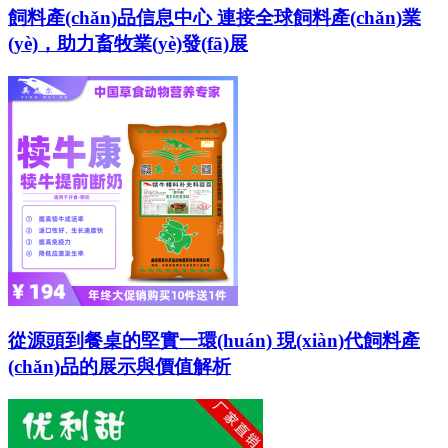
飼料產(chǎn)品信息中心 連接全球飼料產(chǎn)業
(yè)，助力畜牧業(yè)發(fā)展
從源頭到餐桌的堅實一環(huán) 現(xiàn)代飼料產
(chǎn)品的展示與價值解析