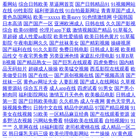
在线免费A 99热7 六月婷婷导航福利在线 与么公激情性完整视频 劲爆欧美
看网站
综合日韩欧美
草逼网首页
国产日韩精品91
91视频网站
在线
69性影院
福利资源在线
91自拍最新网址
青青草国产成人
黄色岛国网站
欧美一xxxxx
欧美gayv
91色情激情网
中国韩国
精品36页 午夜国产精彩 第一页偷拍 欧美亚洲日本视 欧美福利影院 91中文
日本高清
国产国产一区
亚洲欧洲成人
日韩在线
久久国产影视
综合
欧美69潮喷
伦理片app下载
激情视频国产精品
91草莓久
啦视频 欧美人与动性行为视频 91She视频 精品欧美一区在线观看 亚洲欧
草超碰
成人性爱aa影院
欧美性爱插插
欧美日韩色黄片
91草莓
影院
午夜电影网久久
国产丝袜美女
国产精彩视频
操碰视屏
洲日产国码a 国产综合另类在线观看 五月婷婷国产在线 成人3d动漫在线观
国产福利在线
91久久影院
免费日韩电影
日韩成人影视
欧美精
品性交
午夜宅男免费
另类亚洲色情
家庭乱伦理电影
91草B草
B视频
国产精品熟女一
国产巨乳在线观看
四虎免费91
国内精
看 人妖牲畜性交 最新短剧 后入白丝尤物 婷婷激情五月AV在线观看 国产
品无码短片
超碰成人操操
欧美猛交视频
西瓜影院在线观看
欧
美做受日韩
国产在线一
国产原创视频在线
国产视频高清
国产
鬼片a片 午夜a成v人电影 一道本高清 免费在线观看最新电影 豆花91女人
丝袜一区
黄色av网址大全
人妻乱视
国产成人在线网站
久草视
频资源站
综合五月香
成人app在线
四虎试看
91男女
国产男小
鲜肉同
福利影院网站
激情五月天色色
欧美极品电影
日韩成人
日本成a人片在线播放 鲁鲁在线视频 精品久久伊人超碰 91尤物视频 免费
第一页
国产日韩欧美电影
久久机热
成人午夜网
黄色天堂男人
操视频免费91
日韩中文在线
精品中的精品
97国产精品视频
91
电影在线播放观看 最近最新中文 激情色色AV网 迅雷电影下载 夜干夜夜
美女在线视频
51欧美
一区精品麻豆经典
国产在线观看资源
波
多野洁衣视频
污网站免费看
特级欧美在线观看
自拍视频91
91
欧美中文日韩视频 成人福利第一导航 欧美午夜全部免费影院 俺去也伦理
艹艹
久草网在线
18福利影院
老司机蜜桃在线
成人精品一区二
区
韩日爆乳无码三级
欧美伦理电影网站
艹艹操操
AV黄色观