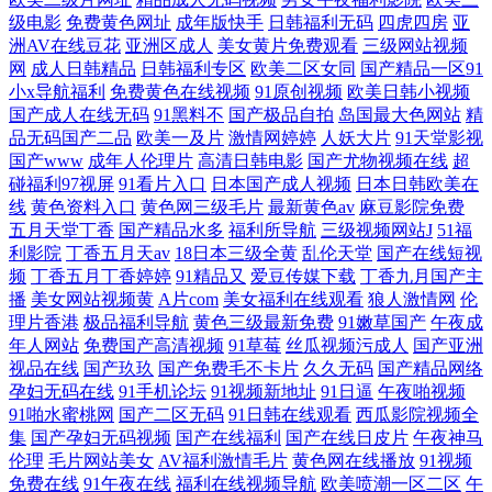
级电影
免费黄色网址
成年版快手
日韩福利无码
四虎四房
亚
洲AV在线豆花
亚洲区成人
美女黄片免费观看
三级网站视频
网
成人日韩精品
日韩福利专区
欧美二区女同
国产精品一区91
小x导航福利
免费黄色在线视频
91原创视频
欧美日韩小视频
国产成人在线无码
91黑料不
国产极品自拍
岛国最大色网站
精
品无码国产二品
欧美一及片
激情网婷婷
人妖大片
91天堂影视
国产www
成年人伦理片
高清日韩电影
国产尤物视频在线
超
碰福利97视屏
91看片入口
日本国产成人视频
日本日韩欧美在
线
黄色资料入口
黄色网三级毛片
最新黄色av
麻豆影院免费
五月天堂丁香
国产精品水多
福利所导航
三级视频网站J
51福
利影院
丁香五月天av
18日本三级全黄
乱伦天堂
国产在线短视
频
丁香五月丁香婷婷
91精品又
爱豆传媒下载
丁香九月国产主
播
美女网站视频黄
A片com
美女福利在线观看
狼人激情网
伦
理片香港
极品福利导航
黄色三级最新免费
91嫩草国产
午夜成
年人网站
免费国产高清视频
91草莓
丝瓜视频污成人
国产亚洲
视品在线
国产玖玖
国产免费毛不卡片
久久无码
国产精品网络
孕妇无码在线
91手机论坛
91视频新地址
91日逼
午夜啪视频
91啪水蜜桃网
国产二区无码
91日韩在线观看
西瓜影院视频全
集
国产孕妇无码视频
国产在线福利
国产在线日皮片
午夜神马
伦理
毛片网站美女
AV福利激情毛片
黄色网在线播放
91视频
免费在线
91午夜在线
福利在线视频导航
欧美喷潮一区二区
午