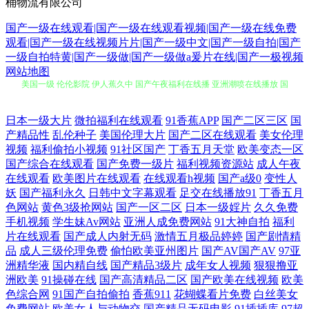
桶物流有限公司
国产一级在线观看|国产一级在线观看视频|国产一级在线免费
观看|国产一级在线视频片片|国产一级中文|国产一级自拍|国产
一级自拍特黄|国产一级做|国产一级做a爰片在线|国产一极视频
网站地图
美国一级 伦伦影院 伊人蕉久中 国产午夜福利在线播 亚洲潮喷在线播放 国
产精品波霸一区二区 天天色成人免費 成全视频高清在线观看 欧美资源站
日本一级大片
微拍福利在线观看
91香蕉APP
国产二区三区
国
产精品性
乱伦种子
美国伦理大片
国产二区在线观看
美女伦理
中文字幕电影日韩 国产在在线免 素人网站 操逼日本美女 免费一级特黄特
视频
福利偷拍小视频
91社区国产
丁香五月天堂
欧美变态一区
国产综合在线观看
国产免费一级片
福利视频资源站
成人午夜
色大片 中文字幕+ 海角福利导航 五月婷婷月开心五月色 精品蔬菜一区二
在线观看
欧美图片在线观看
在线观看h视频
国产a级0
变性人
妖
国产福利永久
日韩中文字幕观看
足交在线播放91
丁香五月
色网站
黄色3级抢网站
国产一区二区
日本一级婬片
久久免费
区 欧美精品香蕉在 不卡影院 91日本中文字幕 欧美性00 中文字幕婷婷 国
手机视频
学生妹Av网站
亚洲人成免费网站
91大神自拍
福利
片在线观看
国产成人内射无码
激情五月极品婷婷
国产剧情精
产伊人香精品 神马影院我不卡 wwwAV天堂com 欧美大站性爱 中文字幕不
品
成人三级伦理免费
偷怕欧美亚州图片
国产AV国产AV
97亚
洲精华液
国内精自线
国产精品3级片
成年女人视频
狠狠撸亚
黄色影片在线观看 国产人妖调教专区 福利资源在线久 性欧美v 国产专区
洲欧美
91操碰在线
国产高清精品二区
国产欧美在线视频
欧美
色综合网
91国产自拍偷拍
香蕉911
花蝴蝶看片免费
白丝美女
免费网站
欧美女人与动物交
国产精品无码电影
91插插库
97超