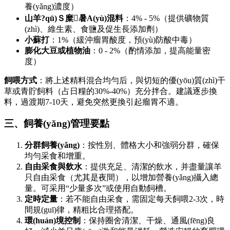
養(yǎng)濃度）
山羊?qū)Ｓ糜暑A(yù)混料
：4% - 5%（提供礦物質
(zhì)、維生素、食鹽及促生長添加劑）
小蘇打
：1%（緩沖瘤胃酸度，預(yù)防酸中毒）
膨化大豆或植物油
：0 - 2%（酌情添加，提高能量密
度）
飼喂方式
：將上述精料混合均勻后，與切短的優(yōu)質(zhì)干
草或青貯飼料（占日糧的30%-40%）充分拌合。建議逐步換
料，過渡期7-10天，避免突然更換引起瘤胃不適。
三、飼養(yǎng)管理要點
分群飼養(yǎng)
：按性別、體格大小和強弱分群，確保
均勻采食和增重。
自由采食與飲水
：提供充足、清潔的飲水，并盡量讓羊
只自由采食（尤其是夜間），以增加營養(yǎng)攝入總
量。可采用“少量多次”或使用自動飼槽。
定時定量
：若不能自由采食，需固定每天飼喂2-3次，時
間規(guī)律，精粗比合理搭配。
環(huán)境控制
：保持圈舍清潔、干燥、通風(fēng)良