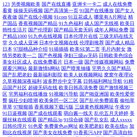
123
另类视频欧美
国产在线直播
亚洲卡一卡二
成人在线免费
看黄
操操无码视频
国产高清第一页
91国产在线播放
国产女人
夜夜做
国产在线小视频
91com
91豆花成人
哪里有A片网址
精
产国品
香蕉视频国产精品
91九色福利
成人国产无线视
欧美日
韩性生活片
国产伦理剧
国产精品无套无码
成年人网站免费
国
产精品1000
91九色在线视频
日本伦理片在线
三级无码在线天
堂
久久成人亚洲
日本中文视频在线
伦理剧推荐
国产成人精品
日本
97甜桃品种介绍
91插插插
欧美SE第二页
毛片内射女
激
情另类欧美一二
国产色视频
孕妇三级av无码
日韩欧美色综合
美女社区成人
在线免费看片
日本一级
国产传媒视频网站
免费
观看污网站
最新激情h网站
国产喷浆抽搐
宅男久久国产精品
国产乱肥老妇
最新福利影院
欧美人妖视频网站
窝窝午夜理论
久草视频深夜福利
波多野步中文字幕
日韩福利网址导航
91精
品国产社区
超碰无码在线
欧美日韩高清免费
国产激情视频三
区
宅男福利在线播放
91视频污导航
国产啪亚洲国
欧美性爱密
臀
疯狂少妇喷潮
欧美肏屄一区二区
国产乱伦免费观看
偷拍草
草草
97狠狠插
香蕉视频下载污版
三级黄色视频网址
午夜99
91日逼视频
国产成在线观看
萌白酱一线天
乱伦五月天婷婷
美
腿丝袜在线观看
国产精品3p
91综合碰
国产乱女乱
成人xxxxx
日韩伦理片
91色爱
免费黄色av网址
欧美肥老妇
欧美在线tv
加
勒比在线视屏
国产美女在线免费
91香蕉污APP
国产高清自拍