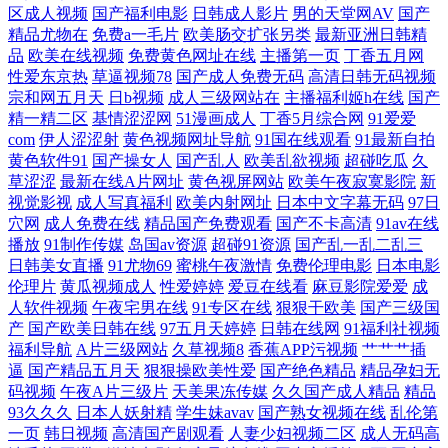
区成人视频
国产福利电影
日韩成人影片
男的天堂网AV
国产
91国产TS 久久国产精品视频 亚洲激情 国产精品视频不卡a 五月天韩国不
精品尤物在
免费a一毛片
欧美肠交扩张另类
最新亚洲日韩精
品
欧美在线视频
免费黄色网址在线
主播第一页
丁香五月网
卡 国产阿v 日韩一级一片 成全电影在线观看大全 日本一级免费影片 99机
性爱东京热
草逼视频78
国产成人免费无码
高清日韩无码视频
宗和网五月天
日b视频
成人三级网站在
主播福利姬h在线
国产
热国产在 欧美成人一二区视频 综合图区亚洲白 九九人人6 亚洲娇小与黑
精一精二区
基情涩涩网
51漫画成人
丁香5月综合网
91爱爱
com
伊人涩涩射
黄色视频网址导航
91国在线观看
91最新自拍
黄色软件91
国产操女人
国产乱人
欧美乱欲视频
超碰吃瓜
久
人巨大交 国产呦系列706 污污污在线视频 丰满的妽妽 亚洲AV中文网 女人
草涩涩
最新在线A片网址
黄色视屏网站
欧美午夜寂寞影院
新
视觉影视
成人写真福利
欧美内射网址
日本中文字幕无码
97日
毛多水多毛耸耸 大香焦色站 日本wwwwwwxx 97av资源 免费观看的网站
穴网
成人免费在线
精品国产免费观看
国产不卡高清
91av在线
播放
91制作传媒
岛国av资源
超碰91资源
国产乱一乱二乱三
永久免费视频片在 国产自产拍在线观看蜜 自拍一区在线播放 三级在线观
日韩美女直播
91尤物69
蜜桃午夜激情
免费伦理电影
日本电影
伦理片
黄瓜视频成人
性爱婷婷
爱豆在线看
麻豆影院爱爱
成
人软件视频
午夜宅男在线
91专区在线
狠狠干欧美
国产三级国
看 国产小伙专约 最近最好的2019 日韩美女成人免费网站 国产剧情在线精
产
国产欧美日韩在线
97五月天婷婷
日韩在线网
91福利社视频
福利导航
A片三级网站
久草视频8
香蕉APP污视频
艹艹艹插
品视频不卡 99这里只有精 亚洲东方色图 国产三级片网站日韩 午夜在线看
逼
国产精品五月天
狠狠操欧美性爱
国产绝色精品
精品孕妇无
码视频
午夜A片三级片
天美果冻传媒
久久国产成人精品
精品
93久久久
日本人妖射精
学生妹avav
国产熟女视频在线
乱伦第
的免费网站 国产日韩在线欧美视频 亚洲视频中文字幕更新 久久人人妻 一
一页
韩日视频
高清国产剧观看
人妻少妇视频二区
成人无码高