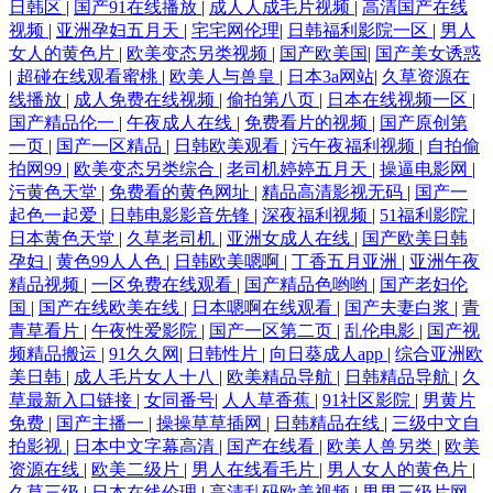
日韩区
|
国产91在线播放
|
成人人成毛片视频
|
高清国产在线
视频
|
亚洲孕妇五月天
|
宅宅网伦理
|
日韩福利影院一区
|
男人
女人的黄色片
|
欧美变态另类视频
|
国产欧美国
|
国产美女诱惑
|
超碰在线观看蜜桃
|
欧美人与兽皇
|
日本3a网站
|
久草资源在
线播放
|
成人免费在线视频
|
偷拍第八页
|
日本在线视频一区
|
国产精品伦一
|
午夜成人在线
|
免费看片的视频
|
国产原创第
一页
|
国产一区精品
|
日韩欧美观看
|
污午夜福利视频
|
自拍偷
拍网99
|
欧美变态另类综合
|
老司机婷婷五月天
|
操逼电影网
|
污黄色天堂
|
免费看的黄色网址
|
精品高清影视无码
|
国产一
起色一起爱
|
日韩电影影音先锋
|
深夜福利视频
|
51福利影院
|
日本黄色天堂
|
久草老司机
|
亚洲女成人在线
|
国产欧美日韩
孕妇
|
黄色99人人色
|
日韩欧美嗯啊
|
丁香五月亚洲
|
亚洲午夜
精品视频
|
一区免费在线观看
|
国产精品色哟哟
|
国产老妇伦
国
|
国产在线欧美在线
|
日本嗯啊在线观看
|
国产夫妻白浆
|
青
青草看片
|
午夜性爱影院
|
国产一区第二页
|
乱伦电影
|
国产视
频精品搬运
|
91久久网
|
日韩性片
|
向日葵成人app
|
综合亚洲欧
美日韩
|
成人毛片女人十八
|
欧美精品导航
|
日韩精品导航
|
久
草最新入口链接
|
女同番号
|
人人草香蕉
|
91社区影院
|
男黄片
免费
|
国产主播一
|
操操草草插网
|
日韩精品在线
|
三级中文自
拍影视
|
日本中文字幕高清
|
国产在线看
|
欧美人兽另类
|
欧美
资源在线
|
欧美二级片
|
男人在线看毛片
|
男人女人的黄色片
|
久草三级
|
日本在线伦理
|
高清乱码欧美视频
|
男男三级片网