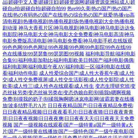
品|超碰中文人妻|超碰注妇|超碰资源网|超碰资源亚洲站成人|超
碰自p拍|超碰自拍|超碰自拍99
热re99久美|热の国产|热の国产
在线|热の有码热の国产在线|热の综合热の国产就爱|热播vip高
清电视剧|热播电视剧|热播电视剧场|热播电视剧大全|热播电视
剧动漫
神马大香蕉片区|神马电视剧|神马电影|神马电影达达兔
电影院|神马电影大全|神马电影大全免费看|神马电影高清|神马
电影免费版高清电影|神马电影免费看|神马电影手机在线版观
99色色网|99色色网址|99色视频|99色网|99色影院|99色在线|99
色在线播放|99瑟瑟鲁|99瑟瑟图|99视频
福利电影导航|福利电影
合集91|福利电影加勒比|福利电影欧美日韩国产|福利电影偶偶|
福利电影网|福利电影午夜AV|福利电影一区|福利电影在线观
看|福利动作电影
成人性爱综合国产|成人性大香蕉午夜|成人性
交|成人性交免费视屏|成人性交生活影视|成人性交影院|成人性
欧美|成人性三|成人性色在线观看|成人性生
变态生理研究班|变
态丝袜另类|变态丝袜另类在|变态伪娘自慰|别插我b嗯啊视频
免费|别摸我的奶子|别揉我胸啊嗯|冰岚电影网|波霸若妻在线播
放|波多结野毛片A片
日日夜夜精品国产|日日夜夜精品免费视|
日日夜夜精品视频|日日夜夜看毛片|日日夜夜骑|日日夜夜青青
草|日日夜夜视频|日日夜夜爽|日日夜夜天天|日日夜夜天天免费
视频
国产一级视频在线观看|国产一级特黄a|国产一级特黄a大
片|国产一级特黄在线播放|国产一级特色|国产一级午夜电影|国
产一级小视频|国产一级性生活免费片|国产一级性生活片|国产