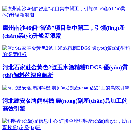
廣州南沙46個“智造”項目集中開工，引領(lǐng)產
(chǎn)業(yè)升級新浪潮
河北石家莊金黃色2號玉米酒精糟DDGS 優(yōu)質
(zhì)飼料的深度解析
河北建安名牌飼料機 農(nóng)副產(chǎn)品加工的
高效引擎