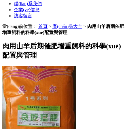
聯(lián)系我們
企業(yè)信息
訪客留言
當(dāng)前位置：
首頁
>
產(chǎn)品大全
>
肉用山羊后期催肥
增重飼料的科學(xué)配置與管理
肉用山羊后期催肥增重飼料的科學(xué)
配置與管理