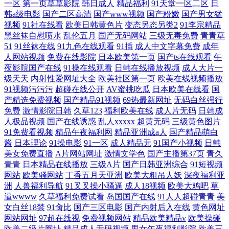
一区
第一页草草影院
韩日成人
精品福利
91天堂一区二区
日
韩a级电影
国产二区高清
国产www视频
国产粉嫩
国产男女猛
视频
91社在线看
欧美日韩黄色片
变态另态另类2
91李宗精品
黑丝袜自慰喷水
乱伦五月
国产无码网站
三级无毒免费
青青草
51
91丝袜在线
91九色在线观看
91插
成人中文字幕免费
成年
人网站视频
免费在线影院
日本欧美第一页
国产ts在线观看
午
夜影院国产在线
91操在线观看
日韩在线播放视频
成人大片一
级天天
内射性爱网址大全
欧美社区第一页
欧美在线视频播放
91视频污污污
超碰在线公开
AV蜜桃吃瓜
日本欧美在线看
国
产精选免费视频
国产精品91视频
69热最新网址
无码白丝强行
免费
激情影院日韩
久草123
福利欧美在线
成人片无码
日韩成
人极品视频
国产在线诱惑
乱人xxxxx
超黄无码
三级黄色图片
91免费看视频
精品午夜福利网
精品亚洲成a人
国产精品萌白
酱
日本理论
91操电影
91一区
成人精品无
91国产小视频
日韩
美女免费直播
A片网站网址
激情文学色
国产主播第37页
青久
青青
日本精品在线播放
三级A片
国产日韩亚洲综合
91短视频
网站
欧美骚网站
丁香五月天亚洲
欧美大粗吊人妖
深夜福利亚
洲
人兽福利导航
91叉叉操小骚逼
成人18视频
欧美大鸡吧
草
逼wwww
久草福利免费试看
岛国国产在线
91人人超碰青青
美
女白丝18禁
91肏比
国产三区电影
国产内射后入在线
黄色网址
网站网址
97超在线视
免费视频网站
精品欧美精品v
欧美操碰
欧美二级片网址
精品成人无码视频
男女午夜福利影院
欧美三