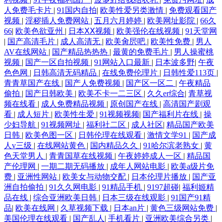
人免费毛卡片
|
91国内自拍
|
欧美性爱另类激情
|
免费观看国产
视频
|
淫秽插人免费网站
|
五月六月婷婷
|
欧美网址影院
|
66久
66
|
欧美色欲亚州
|
日本ⅩⅩ视频
|
欧美强伦在线视频
|
91天堂网
|
国产高清毛片
|
成人高清无
|
欧美肏屄吧
|
欧美性免费
|
男人
AV在线网站
|
国产精品热热热
|
最黄的免费毛片
|
男人操蜜桃
视频
|
国产一区自拍视频
|
91网站入口最新
|
日本波多野
|
午夜
色色网
|
日韩高清无码精品
|
在线免费伦理片
|
日韩性爱113页
|
青青草国产在线
|
国产人免费视频
|
国产区一区二
|
午夜精品
偷拍
|
国产日韩欧美
|
欧美不卡一二三区
|
久久er综合
|
青草视
频在线看
|
成人免费精品视频
|
原创国产在线
|
高清国产剧观
看
|
成人短片
|
欧美性生爱
|
91视频视频
|
国产福利片在线
|
操
少妇导航
|
91视频网址
|
福利社二区
|
成人社区
|
精品国产欧美
日韩
|
欧美色图一区
|
日韩伦理在线观看
|
激情文学91
|
国产成
人v三级
|
在线网站黄色
|
国内精品久久
|
91哈尔滨老熟女
|
黄
色天堂男人
|
青青国草在线视频
|
午夜婷婷成人一区
|
精品国
产伦理网
|
一期二期无码播放
|
成年人网站电影
|
欧美a级片免
费
|
亚洲性网站
|
欧美女与动物交配
|
日本伦理片播放
|
国产亚
洲自拍偷拍
|
91久久网电影
|
91精品手机
|
9197超碰
|
福利姬精
品在线
|
综合亚洲欧美日韩
|
日本三级在线观影
|
91国产91精
品
|
欧美在线网
|
久草视频下载
|
日本an片
|
黄色三级网站免费
|
美国伦理在线观看
|
国产乱人
|
手机看片
|
亚洲欧美综合另类
|