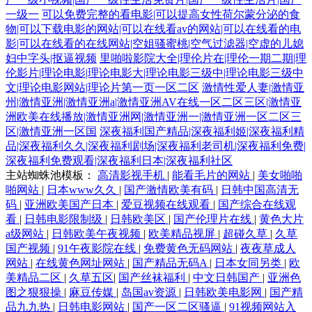
一级一
可以免费完整的看电影|可以提高女性荷尔蒙分泌的食
物|可以下载电影的网站|可以在线看av的网站|可以在线看的电
影|可以在线看的在线网站|空姐骚蜜桃|空气过滤器|空虚的儿媳
妇中字头|抠逼视频
里啪啦影院大全|理伦片在|理伦一期二期|理
伦影片|理论电影|理论电影大|理论电影三级中|理论电影三级中
文|理论电影网站|理论片第一页一区二区
激情性爱人妻|激情亚
州|激情亚洲|激情亚洲a|激情亚洲AV在线一区二区三区|激情亚
洲欧美在线播放|激情亚洲网|激情亚洲一|激情亚洲一区二区三
区|激情亚洲一区国
深夜福利国产精品|深夜福利姬|深夜福利精
品|深夜福利久久|深夜福利剧场|深夜福利老司机|深夜福利免费|
深夜福利免费观看|深夜福利日本|深夜福利社区
主站蜘蛛池模板：
高清影视手机
|
能看毛片的网站
|
美女啪啪
啪网站
|
日本www久久
|
国产激情欧美有码
|
日韩中国高清无
码
|
亚洲欧美国产日本
|
爱豆视频在线观看
|
国产综合在线观
看
|
日韩电影限制级
|
日韩欧美区
|
国产伦理片在线
|
黄色大片
a级网站
|
日韩欧美午夜视频
|
欧美精品视屏
|
超碰久草
|
久草
国产视频
|
91午夜影院在线
|
免费黄色无码网站
|
夜夜草成人
网站
|
在线黄色网址网站
|
国产精品无码A
|
日本女同另类
|
欧
美精品二区
|
久草五区
|
国产丝袜福利
|
中文日韩国产
|
亚洲色
图之狠狠操
|
麻豆传媒
|
岛国av资源
|
日韩欧美电影网
|
国产精
品九九热
|
日韩电影网站
|
国产一区二区骚逼
|
91视频网站入