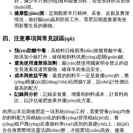
好，減少羊只應(yīng)激和能量消耗，營造安靜的育肥環
(huán)境。
健康監(jiān)測
：定期觀察羊只精神、采食、反芻及糞便
情況，做好驅(qū)蟲和防疫工作。育肥后期盡量避免使
用影響生長的藥物。
四、注意事項與常見誤區(qū)
預(yù)防酸中毒
：高精料日糧易導(dǎo)致瘤胃酸中毒。
除添加小蘇打外，確保粗飼料供應(yīng)是關(guān)鍵。
避免使用違禁添加劑
：嚴(yán)禁使用國家明令禁止的促
生長激素或違禁藥物，確保羊肉食品安全。
成本與效益平衡
：最貴的飼料不一定是最優(yōu)的，應
(yīng)根據(jù)當(dāng)?shù)仫暳腺Y源，設(shè)計性價比
最高的配方。
記錄與分析
：記錄采食量、增重和飼料成本，計算料肉
比，以評估催肥效果并優(yōu)化方案。
肉用山羊后期催肥是一項系統(tǒng)工程，需要營養(yǎng)均衡
的飼料配方與精細(xì)化的飼養(yǎng)管理相結(jié)合。養
(yǎng)殖戶應(yīng)在遵循科學(xué)原則的基礎(chǔ)上，結(jié)
合自身實際情況靈活調(diào)整，才能實現(xiàn)高效、健康、