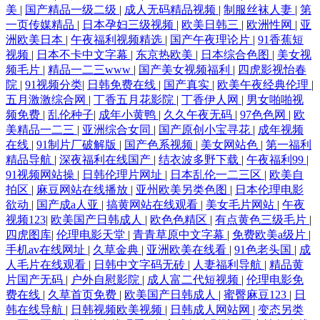
美
|
国产精品一级二级
|
成人无码精品视频
|
制服丝袜人妻
|
第
一页传媒精品
|
日本孕妇三级视频
|
欧美日韩三
|
欧洲性网
|
亚
洲欧美日本
|
午夜福利视频精选
|
国产午夜理论片
|
91香蕉短
视频
|
日本不卡中文字幕
|
东京热欧美
|
日本综合色图
|
美女视
频毛片
|
精品一二三www
|
国产美女视频福利
|
四虎影视怡春
院
|
91视频分类
|
日韩免费在线
|
国产真实
|
欧美午夜经典伦理
|
五月激激综合网
|
丁香五月花影院
|
丁香伊人网
|
男女啪啪视
频免费
|
乱伦种子
|
成年小黄鸭
|
久久午夜无码
|
97色色网
|
欧
美精品一二三
|
亚洲综合女同
|
国产原创小宝寻花
|
成年视频
在线
|
91制片厂破解版
|
国产色系视频
|
美女网站色
|
第一福利
精品导航
|
深夜福利在线国产
|
结衣波多野下载
|
午夜福利99
|
91视频网站操
|
日韩伦理片网址
|
日本乱伦一二三区
|
欧美自
拍区
|
麻豆网站在线播放
|
亚州欧美另类色图
|
日本伦理电影
欲动
|
国产成a人亚
|
搞黄网站在线观看
|
美女毛片网站
|
午夜
视频123
|
欧美国产日韩成人
|
欧色色精区
|
有点黄色三级毛片
|
四虎图库
|
伦理电影天堂
|
青青草原中文字幕
|
免费欧美a级片
|
手机av在线网址
|
久草金典
|
亚洲欧美在线看
|
91色老头国
|
成
人毛片在线观看
|
日韩中文字码无砖
|
人妻福利导航
|
精品黄
片国产无码
|
户外自慰影院
|
成人富二代短视频
|
伦理电影免
费在线
|
久草首页免费
|
欧美国产日韩成人
|
蜜臀麻豆123
|
日
韩在线导航
|
日韩视频欧美视频
|
日韩成人网站网
|
变态另类