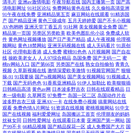
清毛片
亚洲av激情电影
午夜导航在线
国内主播第一页
国产高
区视频 韩国黄视频 亚洲无码不卡 日本黄色 国产日潮亚洲精品视频 草草黄
清电影网址
91社区论坛
免费网站黄色在线
久久偷拍高清亚洲
91午夜在线免费
亚洲精品第五页
麻豆网站在线观看
91精选国
色在线 天天性综合 国产爱豆m 日韩欧美在线视频免费 二哥影院 日本卡一
产
国产精品亚洲
黄色三级成年
五月天婷婷爱
国产不卡小视频
AV色哟哟
亚洲天堂丁香五月
91社网
美女视频黄全免费
国产
精品第一页国
另类区另类欧美
欧美色图乱伦小说
免费成人软
卡二卡乱码三 超碰美国 欧美偷拍福利 91精品露脸 了解最新九九自拍 中文
件
黄色网址视频播放
国产日产美产精品
成人午夜视频
伦理视
频网站
黄色18禁网站
亚洲无码视频在线
成人无码看片
91原创
字幕cao操 精品视频一本二本 亚洲国产专区 国产男女激 瑟瑟97 国产高清
社区
伦理电影香港
成人免费
蜜桃91色色
A片视频网
国产自在
线
操欧美老女人
人人97综合精品
岛国免费
国产无码一二
蜜
桃tv网站入口
国产第66页
另类国产在线
熟女自拍偷拍
青青久
激情 美国产综合日韩 高清在线观看电视剧 伊人精品综合在线播放 老司机
视频
久草新视频在线
激情深爱欧美激情
91视频官网国产
狠狠
操-91
91我要操
国产ts视频网站
国产美女视频网站
91视频成人
大香蕉 一区二区三区蜜桃不卡 另类人妖在线精品 国产三四五不卡 国产综
下载
国产无码色色
91香蕉亚洲精品
91伊人加勒比
欧美狠狠插
日韩精品高清
黄色av网
日本波多野吉衣
日韩在线观看精品
日
合在 最新欧美国产亚洲一区 日本天堂视 av午夜 欧美卡久久 51自拍网 老
本一级电影
久草网页
97免费艹
岛国一区二区
岛国动作片在
波多野吉衣三级
亚洲AV一卡
在线免费小视频
搞黄网站在线
观看
免费色情A片网扯
91资源在线视频
蜜桃视频网站
91中文
司机在线免费精品 在线综合亚洲欧美网 美女三級黃色網站 在线免费播放
国产在线视频
福利爱爱网址
岛国搬运工首页
伦理朋友的妈妈
丝袜女同
日韩性爱网址
在线观看日本黄
亚洲国产第一网站
国
人成视频 美日大香蕉A 在线国产一区二区三区 老司机福利大香蕉 一级大
产99不卡
66精品视频
国产精品探花一区
成人免费国产大片
国
产在线网址观看
欧美激情日韩
国产精品无码亚洲
国产一区二