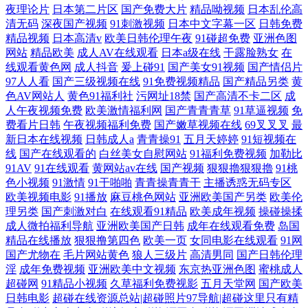
夜理论片
日本第二片区
国产免费大片
精品呦视频
日本乱伦高
清无码
深夜国产视频
91刺激视频
日本中文字幕一区
日韩免费
精品视频
日本高清v
欧美日韩伦理午夜
91碰超免费
亚洲色图
网站
精品欧美
成人AV在线观看
日本a级在线
干露脸熟女
在
线观看黄色网
成人抖音
爰上碰91
国产美女91视频
国产情侣片
97人人看
国产三级视频在线
91免费视频精品
国产精品另类
黄
色AV网站人
黄色91福利社
污网址18禁
国产高清不卡二区
成
人午夜视频免费
欧美激情福利网
国产青青青草
91草逼视频
免
费看片日韩
午夜视频福利免费
国产嫩草视频在线
69叉叉叉
最
新日本在线视频
日韩成人a
青青操91
五月天婷婷
91短视频在
线
国产在线观看的
白丝美女自慰网站
91福利免费视频
加勒比
91AV
91在线观看
黄网站av在线
国产视频
狠狠擼狠狠擼
91桃
色小视频
91激情
91干啪啪
青青操青青干
主播诱惑无码专区
欧美视频电影
91播放
麻豆桃色网站
亚洲欧美国产另类
欧美伦
理另类
国产刺激对白
在线观看91精品
欧美成年视频
操碰操揉
成人微拍福利导航
亚洲欧美国产日韩
成年在线观看免费
岛国
精品在线播放
狠狠撸第四色
欧美一页
女同电影在线观看
91网
国产尤物在
毛片网站黄色
狼人三级片
高清男同
国产日韩伦理
淫
成年免费视频
亚洲欧美中文视频
东京热亚洲色图
蜜桃成人
超碰网
91精品小视频
久草福利免费视影
五月天堂网
国产欧美
日韩电影
超碰在线资源总站|超碰照片97导航|超碰这里只有精