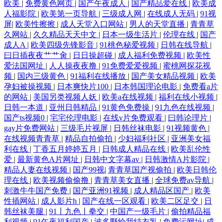
欧美
|
免费黄色网页
|
国产午夜成人
|
国产精品爱在线
|
欧美成
人福影院
|
欧美第一页导航
|
三级成人网
|
在线成人无码
|
91视
屏
|
欧美性擦擦
|
成人天堂入口网站
|
男人的天堂直播
|
青青草
久网站
|
久久精品天天中文
|
日本一级生活片
|
伦理在线
|
国产
成人A
|
欧美四级先锋影音
|
91桃色秘爱视频
|
日韩在线导航
|
曰日插夜夜艹艹肏
|
日日操超碰
|
成人福利免费视频
|
欧美性
爱法国网址
|
人人操夜夜撸
|
91免费爱爱视频
|
蜜桃网探花视
频
|
国内三级黄色
|
91福利在线播放
|
国产美女精品视频
|
欧美
孕妇被操视频
|
日本爽快片100
|
日本韩国理论电影
|
免费看a片
的网站
|
美国另类视频人妖
|
欧美a在线视频
|
福利在线小视频
|
日韩一本道
|
亚州日韩精品
|
91黄色免费操
|
91九色在线视频
|
国产ts视频0
|
宅宅伦理电影
|
在线v片免费观看
|
曰韩论理片
|
gay片免费网站
|
三级毛片视屏
|
日韩丝袜电影
|
91视频黄色
|
在线视频青青草
|
精品自拍偷拍
|
少妇福利社区
|
亚洲美女福
利在线
|
丁香五月婷婷五月
|
日韩成人精品在线
|
欧美乱伦性
爱
|
最新黄色A片网址
|
日韩中文字幕av
|
日韩激情A片影院
|
精品人妻在线视频
|
国产99视
|
青青草国产视偷拍
|
欧美日韩伦
理在线
|
欧美视频偷偷撸
|
青青草美女直播
|
全球免费av导航
|
刺激牛牛国产免费
|
国产亚洲91视频
|
成人精品区国产
|
欧美
性插网站
|
成人影片h
|
国产在线一区观看
|
欧美二区足交
|
日
韩丝袜美腿
|
91丨九色丨拳交
|
中国产一级毛片
|
偷拍精品福
利视频
|
91午夜福利国产
|
波多野给我结衣乳
|
免费污网址
|
成