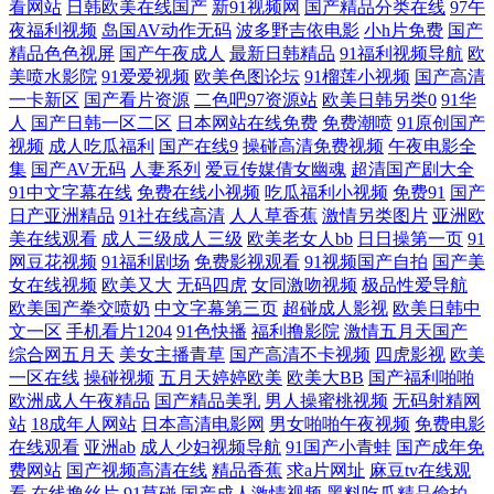
看网站
日韩欧美在线国产
新91视频网
国产精品分类在线
97午
目韩一区二 亚洲综合精 国产免费a吧在线观看 污视频在线免费观看 国产
夜福利视频
岛国AV动作无码
波多野吉依电影
小h片免费
国产
精品色色视屏
国产午夜成人
最新日韩精品
91福利视频导航
欧
黑料第一页 日本丝袜足交 91次云 麻豆aa 亚洲区在线播放 国产激情丁香在
美喷水影院
91爱爱视频
欧美色图论坛
91榴莲小视频
国产高清
一卡新区
国产看片资源
二色吧97资源站
欧美日韩另类0
91华
线 日本乱论视频 6080在线观看 另类人妖影院 亚洲精品一级在线播放 国产
人
国产日韩一区二区
日本网站在线免费
免费潮喷
91原创国产
视频
成人吃瓜福利
国产在线9
操碰高清免费视频
午夜电影全
集
国产AV无码
人妻系列
爱豆传媒倩女幽魂
超清国产剧大全
热播剧 日韩视频网址 成全高清在线观看免费 人人艹人人摸 最新免费电影
91中文字幕在线
免费在线小视频
吃瓜福利小视频
免费91
国产
日产亚洲精品
91社在线高清
人人草香蕉
激情另类图片
亚洲欧
大全 混沌剑神完整版小说 亚洲欧美国产18 国产精品久线在线观看 十八免
美在线观看
成人三级成人三级
欧美老女人bb
日日操第一页
91
网豆花视频
91福利剧场
免费影视观看
91视频国产自拍
国产美
女在线视频
欧美又大
无码四虎
女同激吻视频
极品性爱导航
费观看完整版电影 动漫在线观看免费全集 日韩在线中文天天更新 成人瑟
欧美国产拳交喷奶
中文字幕第三页
超碰成人影视
欧美日韩中
文一区
手机看片1204
91色快播
福利撸影院
激情五月天国产
瑟网站 青青青色在线 最新中文字幕在线视 美女精品永久福利在线 深夜爽
综合网五月天
美女主播青草
国产高清不卡视频
四虎影视
欧美
一区在线
操碰视频
五月天婷婷欧美
欧美大BB
国产福利啪啪
爽爽福利动态图 成人性视频 欧美午夜群交 在线亚洲欧美观看 禁精品99黄
欧洲成人午夜精品
国产精品美乳
男人操蜜桃视频
无码射精网
站
18成年人网站
日本高清电影网
男女啪啪午夜视频
免费电影
在线观看
亚洲ab
成人少妇视频导航
91国产小青蛙
国产成年免
在线 午夜国产福 豆花国精品 91探花视频网站 97超碰论坛 人人操人人妻
费网站
国产视频高清在线
精品香蕉
求a片网址
麻豆tv在线观
看
在线撸丝片
91草碰
国产成人激情视频
黑料吃瓜精品偷拍