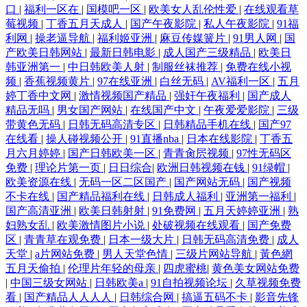
口
|
福利一区在
|
国模吧一区
|
欧美女人乱伦性爱
|
在线观看草
莓视频
|
丁香五月天成人
|
国产午夜影院
|
私人午夜影院
|
91福
利网
|
操老逼导航
|
福利姬亚洲
|
麻豆传媒簧片
|
91男人网
|
国
产欧美日韩网站
|
最新日韩电影
|
成人国产三级精品
|
欧美日
韩亚洲第一
|
中日韩欧美人射
|
制服丝袜推荐
|
免费在线小视
频
|
香蕉视频黄片
|
97在线亚洲
|
白丝无码
|
AV福利一区
|
五月
婷丁香中文网
|
激情视频国产精品
|
强奸午夜福利
|
国产成人
精品无吗
|
男女国产网站
|
在线国产中文
|
午夜爱爱影院
|
三级
带黄色无码
|
日韩无码高清专区
|
日韩精品手机在线
|
国产97
在线看
|
操人碰视频公开
|
91直播nba
|
日本在线影院
|
丁香五
月六月婷婷
|
国产日韩欧美一区
|
青青肏屄视频
|
97性无码区
免费
|
理论片第一页
|
日日综合
|
欧洲日韩视频在钱
|
91绿帽
|
欧美资源在线
|
无码一区二区国产
|
国产网站无码
|
国产视频
不卡在线
|
国产精品福利在线
|
日韩成人福利
|
亚洲第一福利
|
国产高清亚洲
|
欧美日韩射射
|
91免费网
|
五月天婷婷亚洲
|
熟
妇熟女乱
|
欧美激情图片小说
|
处破视频在线观看
|
国产免费
区
|
青青草在观免费
|
日本一级大片
|
日韩无码高清免费
|
成人
天堂
|
a片网站免费
|
男人天堂色情
|
三级片网站导航
|
黃色網
五月天偷拍
|
伦理片年轻的母亲
|
四虎蜜桃
|
黄色美女网站免费
|
中国三级女网站
|
日韩欧美a
|
91自拍视频论坛
|
久草视频免费
看
|
国产精品人人人人
|
日韩综合网
|
搞逼五码不卡
|
影音先锋