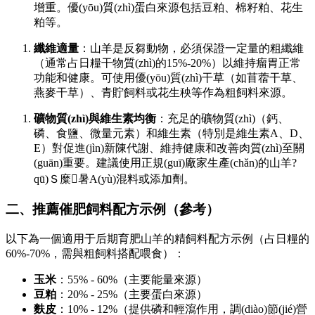
增重。優(yōu)質(zhì)蛋白來源包括豆粕、棉籽粕、花生
粕等。
纖維適量
：山羊是反芻動物，必須保證一定量的粗纖維
（通常占日糧干物質(zhì)的15%-20%）以維持瘤胃正常
功能和健康。可使用優(yōu)質(zhì)干草（如苜蓿干草、
燕麥干草）、青貯飼料或花生秧等作為粗飼料來源。
礦物質(zhì)與維生素均衡
：充足的礦物質(zhì)（鈣、
磷、食鹽、微量元素）和維生素（特別是維生素A、D、
E）對促進(jìn)新陳代謝、維持健康和改善肉質(zhì)至關
(guān)重要。建議使用正規(guī)廠家生產(chǎn)的山羊?
qū)Ｓ糜暑A(yù)混料或添加劑。
二、推薦催肥飼料配方示例（參考）
以下為一個適用于后期育肥山羊的精飼料配方示例（占日糧的
60%-70%，需與粗飼料搭配喂食）：
玉米
：55% - 60%（主要能量來源）
豆粕
：20% - 25%（主要蛋白來源）
麩皮
：10% - 12%（提供磷和輕瀉作用，調(diào)節(jié)營