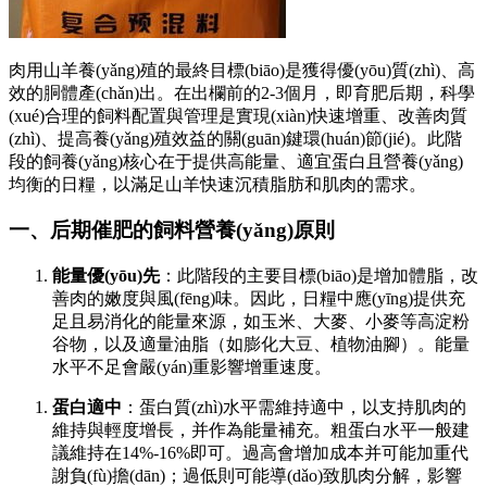
肉用山羊養(yǎng)殖的最終目標(biāo)是獲得優(yōu)質(zhì)、高
效的胴體產(chǎn)出。在出欄前的2-3個月，即育肥后期，科學
(xué)合理的飼料配置與管理是實現(xiàn)快速增重、改善肉質
(zhì)、提高養(yǎng)殖效益的關(guān)鍵環(huán)節(jié)。此階
段的飼養(yǎng)核心在于提供高能量、適宜蛋白且營養(yǎng)
均衡的日糧，以滿足山羊快速沉積脂肪和肌肉的需求。
一、后期催肥的飼料營養(yǎng)原則
能量優(yōu)先
：此階段的主要目標(biāo)是增加體脂，改
善肉的嫩度與風(fēng)味。因此，日糧中應(yīng)提供充
足且易消化的能量來源，如玉米、大麥、小麥等高淀粉
谷物，以及適量油脂（如膨化大豆、植物油腳）。能量
水平不足會嚴(yán)重影響增重速度。
蛋白適中
：蛋白質(zhì)水平需維持適中，以支持肌肉的
維持與輕度增長，并作為能量補充。粗蛋白水平一般建
議維持在14%-16%即可。過高會增加成本并可能加重代
謝負(fù)擔(dān)；過低則可能導(dǎo)致肌肉分解，影響