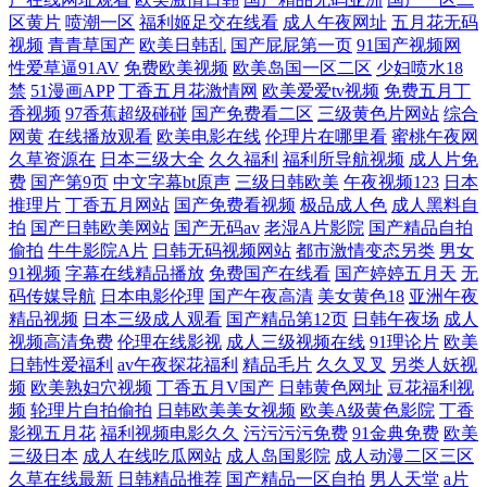
片 国产元码 温柔贤淑的清纯美女 国产精品视频免费视频 无人区乱码 国产
区黄片
喷潮一区
福利姬足交在线看
成人午夜网址
五月花无码
视频
青青草国产
欧美日韩乱
国产屁屁第一页
91国产视频网
性爱草逼91AV
免费欧美视频
欧美岛国一区二区
少妇喷水18
高清在线观看 日韩性爱视频 超碰97人人看人人澡日日摸欧特酷 日韩欧美
禁
51漫画APP
丁香五月花激情网
欧美爱爱tv视频
免费五月丁
香视频
97香蕉超级碰碰
国产免费看二区
三级黄色片网站
综合
手机在线 草莓污视频在线观看 日本在线观看 www91com巨乳 青檬在线电
网黄
在线播放观看
欧美电影在线
伦理片在哪里看
蜜桃午夜网
久草资源在
日本三级大全
久久福利
福利所导航视频
成人片免
费
国产第9页
中文字幕bt原声
三级日韩欧美
午夜视频123
日本
视剧在线观 国产中老年妇女精品 亚洲欧美综合精品 国产制服丝袜深夜一
推理片
丁香五月网站
国产免费看视频
极品成人色
成人黑料自
拍
国产日韩欧美网站
国产无码av
老湿A片影院
国产精品自拍
区 欧美日韩不卡中文字幕 欧美老妇大屁 观看亚洲精品一线 一个人看的 午
偷拍
牛牛影院A片
日韩无码视频网站
都市激情变态另类
男女
91视频
字幕在线精品播放
免费国产在线看
国产婷婷五月天
无
夜激情中文字幕 欧美人妖操人妖 国产精品成人h视频 在线观看国产精品va
码传媒导航
日本电影伦理
国产午夜高清
美女黄色18
亚洲午夜
精品视频
日本三级成人观看
国产精品第12页
日韩午夜场
成人
视频高清免费
伦理在线影视
成人三级视频在线
91理论片
欧美
免费看草逼 中文av在线蜜桃 夜色500老司机导航 麻豆一区二区 高清影视
日韩性爱福利
av午夜探花福利
精品毛片
久久叉叉
另类人妖视
频
欧美熟妇穴视频
丁香五月V国产
日韩黄色网址
豆花福利视
大全在线观看 首页中文字幕 免费在线观看日本
频
轮理片自拍偷拍
日韩欧美美女视频
欧美A级黄色影院
丁香
影视五月花
福利视频电影久久
污污污污免费
91金典免费
欧美
三级日本
成人在线吃瓜网站
成人岛国影院
成人动漫二区三区
久草在线最新
日韩精品推荐
国产精品一区自拍
男人天堂
a片