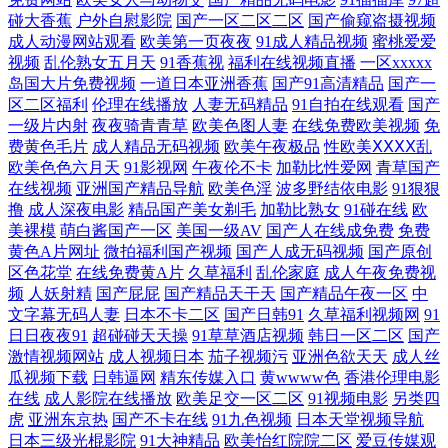
在线 天天色天天操操屄 白丝少妇 欧美激情视频网址 一区二区精品视 国产
碰大香蕉
户外自慰影院
国产一区二区二区
国产偷窥盗摄视频
成人动漫网站观看
欧美第一页夜夜
91成人精品视频
蜜桃爱爱
免费永久999 日韩欧美精 91人妻人人妻人 九九国产精品 亚州影院午夜性
视频
乱伦熟女五月天
91香蕉视
福利在线视频直播
一区xxxxx
岛国大片免费视频
一道日本亚洲香蕉
国产91高清精品
国产一
区二区福利
伦理在线播放
人妻无码精品
91自拍在线观看
国产
视频 国产噜噜欧美 日韩免费大片 超碰99热 欧美日产精品三区 影院高清电
一级片内射
夜夜骑青青草
欧美色图人妻
在线免费欧美视频
免
费黄色毛片
成人精品无码视频
欧美午夜极品
性欧美ⅩⅩⅩⅩ乱
影网站 黑人巨大亚 天龙高清影院电视剧 东京热福利导航 少妇高潮呻吟A
欧美色色六月天
91影视网
午夜伦不卡
加勒比性爱网
青草国产
在线视频
亚洲国产精品导航
欧美色淫
波多野结依电影
91狠狠
片免费看小说 黑人性爱A片 一区二区三区国 国产美女自在线 熟女a∨午夜
撸
成人深夜电影
精品国产美女剃毛
加勒比熟女
91碰在线
欧
美裸模
萌白酱国产一区
美国一级AV
国产人在线成免费
免费
黄色A片网址
微拍福利国产视频
国产人成无码视频
国产原创
福利 AV综合伦理 妈妈的秘密 亚洲色图自拍 国产精品αv 日韩高清在线中
区色花堂
在线免费黄A片
久草福利
乱伦家庭
成人午夜免费视
频
人妖射精
国产屁屁
国产精品天干天
国产精品午夜一区
中
91午夜影院 麻花影视最 亚洲欧美男人天 欧美亚洲日韩国产区三 97护士超
文字幕无码人妻
日本不卡二区
国产日韩91
久草福利视频网
91
日日夜夜91
超碰碰天天操
91草草酒店视频
韩日一区二区
国产
激情视频网站
成人视频日本
茄子视频污
亚洲色欲天天
成人丝
碰在线 麻麻张开腿让我躁 亚洲精品日韩 国产精品蜜芽AV 日本国产 51成
瓜视频下载
日韩逼网
精东传媒入口
黄wwww色
香港伦理电影
在线
成人影院在线播放
欧美足交一区二区
91视频电影
另类四
人性爱一区二区 狼友www 亚洲精品在线专区 国产福利电影一区 日本成人
虎
亚洲东京热
国产不卡在线
91九色视频
日本天堂视频导航
日本三级光棍影院
91大神精品
欧美怡红院院二区
爱豆传媒观