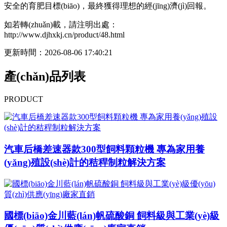
安全的育肥目標(biāo)，最終獲得理想的經(jīng)濟(jì)回報。
如若轉(zhuǎn)載，請注明出處：
http://www.djhxkj.cn/product/48.html
更新時間：2026-08-06 17:40:21
產(chǎn)品列表
PRODUCT
汽車后橋差速器款300型飼料顆粒機 專為家用養
(yǎng)殖設(shè)計的秸稈制粒解決方案
國標(biāo)金川藍(lán)帆硫酸銅 飼料級與工業(yè)級