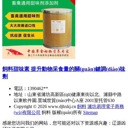
飼料甜味素 提升動物采食量的關(guān)鍵調(diào)味
劑
電話：1390462**
地址：山東省濰坊高新區(qū)健康東街以北、濰縣中路
以東軟件園.置城世貿(mào)中心A座 2001室托管630
Copyright © 2026
www.djhxkj.cn
飼料
濰坊易理電子商務
(wù)有限公司
飼料
版權(quán)所有
Sitemap
感谢您访问我们的网站，您可能还对以下资源感兴趣：辽源凶