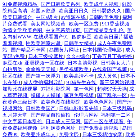
91免费视频精品
|
国产日韩欧美系列
|
欧美成年人视频
|
91影
院精品高清
|
岛国av资源
|
欧美亚日日久
|
日韩瑟热久久
|
国产
欧美日韩综合
|
中国a级片
|
av资源在线
|
日韩欧美免费
|
福利
片免费试看
|
美女网站视频黄
|
欧美一区免费
|
911香蕉视频
|
激情文学欧美色图
|
中文字幕第18页
|
国产精品美女乱伦
|
美
女内射WWW
|
在线观看国产91
|
四虎麻豆
|
欧欧美日逼片播放
|
羞羞视频
|
性欧美潮喷内谢
|
日韩美女精品
|
成人午夜免费网
站
|
国产精品不卡网
|
岛国黄片网址
|
日本韩国伦理电影
|
成人
无码h免费
|
日本三级按摩片
|
久久er综合
|
丁香五月丁香婷婷
|
麻豆在xk
|
亚洲视频一区在线
|
日本高清影视
|
日韩美女大片
|
自拍另类
|
偷偷撸天天操
|
另类视频欧美
|
在线看国产视频
|
91
社区在线
|
国产第一次浮力
|
欧美高清不卡
|
成人黄色
|
日本不
卡在线0
|
成人微拍福利导航
|
91猫先生在线
|
新三级网站视频
|
加勒比在线视屏
|
97福利影院网
|
第一色网
|
超碰97天天操
|
成
人草莓视频
|
操碰人人操碰
|
嘛豆免费视频
|
国产乱伦一区
|
午
夜黄色三级日本
|
欧美色图在线影院
|
欧美色色网站
|
国产污
视频网站
|
日韩欧美国产
|
日韩电影影音先锋
|
日本三级乱码
|
五月婷天堂
|
国产精品自拍偷拍
|
伦理片网站
|
福利第一二区
|
中文字幕日本乱伦
|
日本成人三级网
|
国产一区在线观看
|
午
夜免费福利视频
|
福利姬黄色网址
|
国产免费高清视频
|
岛国
免费99
|
欧美亚州成年人
|
免费肏屄
|
日本三级精油按摩
|
欧美