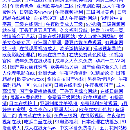
站
|
午夜色色色
|
亚洲欧美福利二区
|
伦理剧欧美
|
成人午夜免
费网站
|
日韩欧美wwww
|
午夜视频福利
|
三级网址黄色
|
日韩
精品在线播放
|
自拍第89页
|
成人午夜福利网站
|
伦理片中文
字幕
|
三级在线网址
|
午夜欧美成人三级
|
97视频
|
三级视频网
站在线
|
丁香五月五月丁香
|
久久福利导航
|
性爱自拍第一页
|
激情综合五月花
|
日韩在线视频网站
|
女人与黄色网网站
|
射
美女免费专区
|
欧洲国产亚洲
|
爱豆传媒免费观看
|
91视频网
站下载
|
在线观看视频成人
|
欧美激情第8页
|
淫秽视频导航
|
欧美影院伦理私
|
欧美在线午夜
|
在线免费黄色网址
|
91视频
官网
|
成年免费在线观看
|
成年女人永久免费
|
孕妇一二AV网
站
|
国产美女丝袜诱惑
|
欧美精品另类
|
国产偷窥综合久久
|
成
人伦理电影在线
|
亚洲无ab
|
午夜视频资源
|
91精品论坛
|
日韩
精品v
|
欧美wwwxxx
|
偷拍自拍国产在线
|
另类激情综合
|
午夜
福利精品一区
|
91自拍区
|
日韩在线电影
|
午夜视频国产
|
成人
高清无
|
国产免费播放视频
|
丁香五月综合网站
|
在线日韩网
站
|
最新AV黄色网址
|
免费看三级网站
|
欧美狠狠插
|
91操高
清
|
日本在线护士
|
亚洲制服欧美视频
|
免费福利在线观看
|
5月
婷婷91蜜臀
|
久久夜色tv
|
亚洲人污污
|
欧美丝袜乱伦片
|
有码
第二页
|
青青草在线下载
|
免费三级网
|
在线影视院
|
午夜偷拍
视频在线
|
吃瓜白丝在线
|
91电影福利
|
日本伦理在线播放
|
51
漫画成人
|
成人在线无码av
|
中文字幕免费看片
|
五月花网站欧