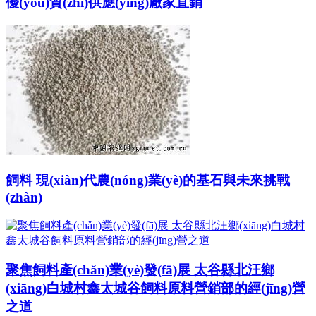
優(yōu)質(zhì)供應(yīng)廠家直銷
飼料 現(xiàn)代農(nóng)業(yè)的基石與未來挑戰
(zhàn)
聚焦飼料產(chǎn)業(yè)發(fā)展 太谷縣北汪鄉
(xiāng)白城村鑫太城谷飼料原料營銷部的經(jīng)營
之道